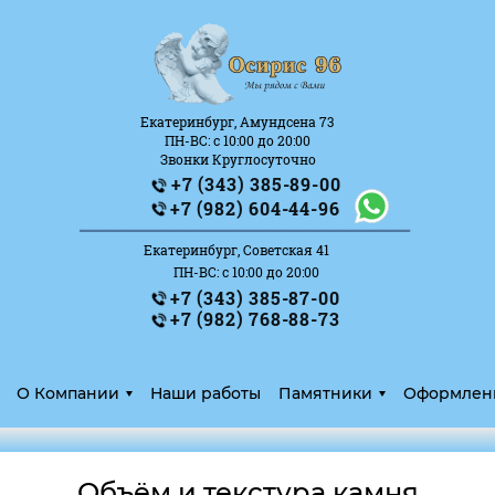
Екатеринбург, Амундсена 73
ПН-ВС: с 10:00 до 20:00
Звонки Круглосуточно
+7 (343) 385-89-00
_______________________
+7 (982) 604-44-96
Екатеринбург, Советская 41
ПН-ВС: с 10:00 до 20:00
+7 (343) 385-87-00
+7 (982) 768-88-73
О Компании
Наши работы
Памятники
Оформлен
Объём и текстура камня