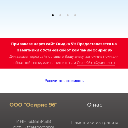
При заказе через сайт Скидка 5% Предоставляется на
Памятники с Установкой от компании Осирис 96
Для заказа через сайт оставьте Вашу зявку, заполнив поля для
обратной связи, или напишите нам
Osiris96.ru@yandex.ru
Рассчитать стоимость
ООО "Осирис 96"
О нас
ИНН: 6685184318
Памятники из гранита
ОГРН: 1216600012991