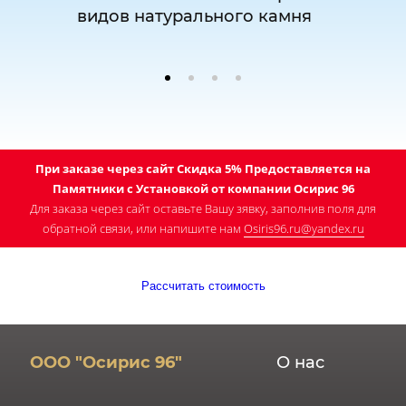
видов натурального камня
При заказе через сайт Скидка 5% Предоставляется на
Памятники с Установкой от компании Осирис 96
Для заказа через сайт оставьте Вашу зявку, заполнив поля для
обратной связи, или напишите нам
Osiris96.ru@yandex.ru
Рассчитать стоимость
ООО "Осирис 96"
О нас