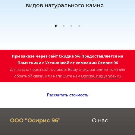
видов натурального камня
При заказе через сайт Скидка 5% Предоставляется на
Памятники с Установкой от компании Осирис 96
Для заказа через сайт оставьте Вашу зявку, заполнив поля для
обратной связи, или напишите нам
Osiris96.ru@yandex.ru
Рассчитать стоимость
ООО "Осирис 96"
О нас