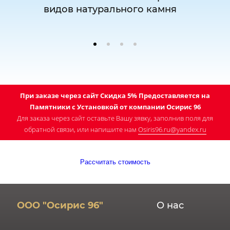
видов натурального камня
При заказе через сайт Скидка 5% Предоставляется на
Памятники с Установкой от компании Осирис 96
Для заказа через сайт оставьте Вашу зявку, заполнив поля для
обратной связи, или напишите нам
Osiris96.ru@yandex.ru
Рассчитать стоимость
ООО "Осирис 96"
О нас