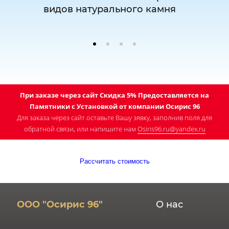
видов натурального камня
При заказе через сайт Скидка 5% Предоставляется на
Памятники с Установкой от компании Осирис 96
Для заказа через сайт оставьте Вашу зявку, заполнив поля для
обратной связи, или напишите нам
Osiris96.ru@yandex.ru
Рассчитать стоимость
ООО "Осирис 96"
О нас