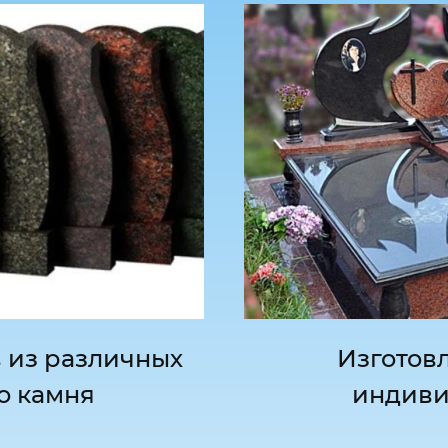
 из различных
Изготов
о камня
индиви