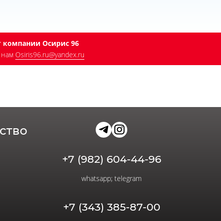
т компании Осирис 96
е нам
Osiris96.ru@yandex.ru
ство
+7 (982) 604-44-96
whatsapp; telegram
+7 (343) 385-87-00