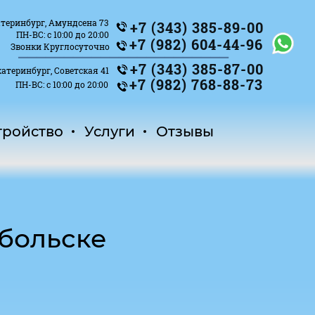
теринбург, Амундсена 73
+7 (343) 385-89-00
ПН-ВС: с 10:00 до 20:00
_______________________
+7 (982) 604-44-96
Звонки Круглосуточно
+7 (343) 385-87-00
атеринбург, Советская 41
+7 (982) 768-88-73
ПН-ВС: с 10:00 до 20:00
тройство
Услуги
Отзывы
обольске