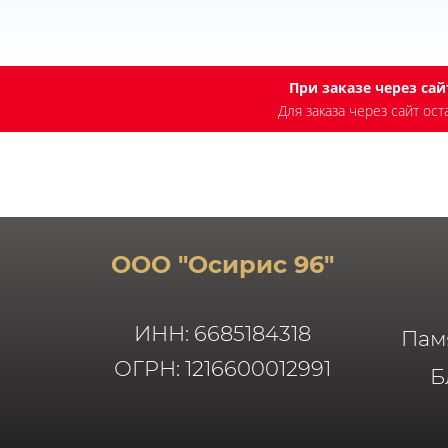
При заказе через са
Для заказа через сайт ос
ООО "Осирис 96"
ИНН: 6685184318
Пам
ОГРН: 1216600012991
Б