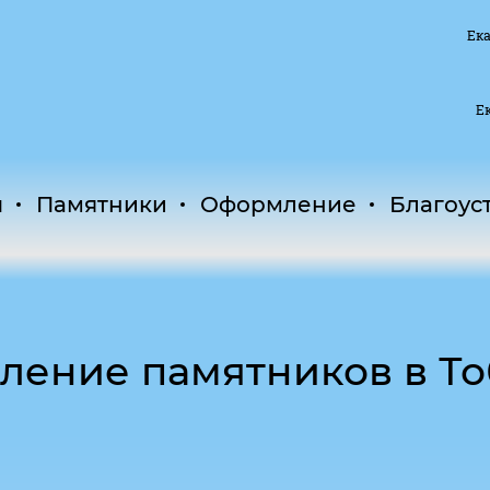
Ека
Ек
ы
Памятники
Оформление
Благоус
ление памятников в Т