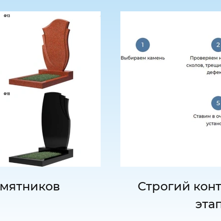
мятников
Строгий конт
эта