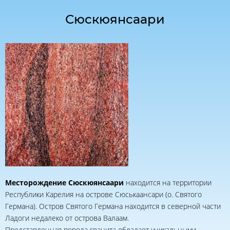
Сюскюянсаари
Месторождение Сюскюянсаари
находится на территории
Республики Карелия на острове Сюськаансари (о. Святого
Германа). Остров Святого Германа находится в северной части
Ладоги недалеко от острова Валаам.
Представленная порода гранита обладает уникальными